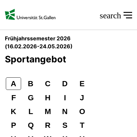
home
Universität
Über uns
Beratungs- und Fachste
search
Frühjahrssemester 2026
(16.02.2026-24.05.2026)
Sportangebot
A
B
C
D
E
F
G
H
I
J
K
L
M
N
O
P
Q
R
S
T