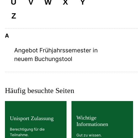
U
V
W
X
Y
Z
A
Angebot Frühjahrssemester in
neuem Buchungstool
Häufig besuchte Seiten
Wichtige
Unisport Zulassung
Informationen
Berechtigung für die
Teilnahme.
Gut zu wissen.